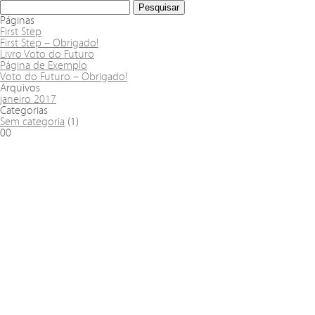
Páginas
First Step
First Step – Obrigado!
Livro Voto do Futuro
Página de Exemplo
Voto do Futuro – Obrigado!
Arquivos
janeiro 2017
Categorias
Sem categoria
(1)
00