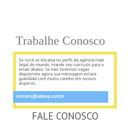
Microsoft anuncia novo CEO, Satya
Nadella, e diz que Bill Gates vai atuar
mais na empresa
Eles apostaram
Trabalhe Conosco
Marcella Huche e Gerhard Brêda eram
estagiários e hoje ocupam postos
estratégicos na LabPop
Controle de energia
Se você se encaixa no perfil da agência mais
legal do mundo, mande seu currículo para o
email abaixo. Se não tivermos vagas
disponíveis agora sua mensagem estará
Conheça o Parce One, gadget que
guardada com muito carinho em nossos
permite que você desligue aparelhos
arquivos.
usando o smartphone
contato@labpop.com.br
Notícias cada vez mais
quentes
FALE CONOSCO
CNN se junta ao Twitter e à Dataminr
para criar ferramenta para jornalistas