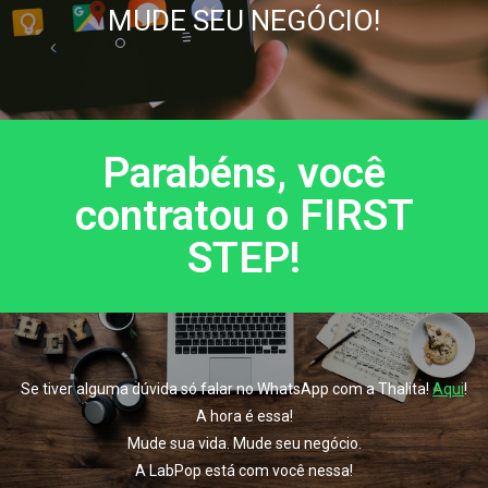
MUDE SEU NEGÓCIO!
Parabéns, você
contratou o FIRST
STEP!
Se tiver alguma dúvida só falar no WhatsApp com a Thalita!
Aqui
!
A hora é essa!
Mude sua vida. Mude seu negócio.
A LabPop está com você nessa!