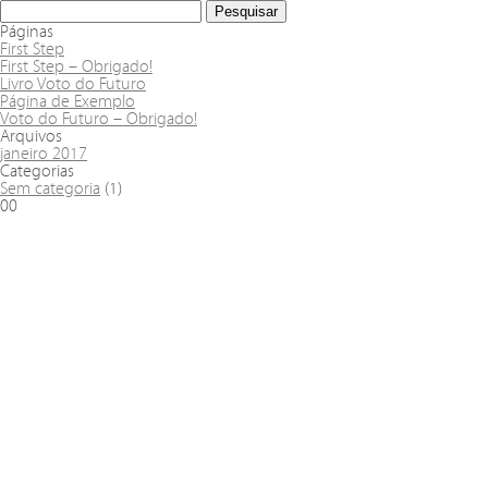
Páginas
First Step
First Step – Obrigado!
Livro Voto do Futuro
Página de Exemplo
Voto do Futuro – Obrigado!
Arquivos
janeiro 2017
Categorias
Sem categoria
(1)
00