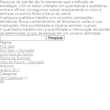
Pesquisas de opinião são fundamentais para a definição de
estratégias. Com os dados coletados em quantitativas e qualitativas,
online e off-line, conseguimos reduzir drasticamente os riscos e
alinhavar os pontos fortes e fracos do ciente.
A pesquisa qualitativa trabalha com conceitos, percepções,
tendências. Busca o entendimento de fenômenos sociais e suas
implicações. Abre possibilidades e observa sensíveis nuances.
A quantitativa trabalha com a quantificação e mensuração da opinião
de determinado grupo de pessoas em um universo delimitado.
Páginas
First Step
First Step – Obrigado!
Livro Voto do Futuro
Página de Exemplo
Voto do Futuro – Obrigado!
Arquivos
janeiro 2017
Categorias
Sem categoria
(1)
00