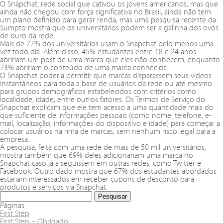
O Snapchat, rede social que cativou os jovens americanos, mas que
ainda não chegou com força significativa no Brasil, ainda não tem
um plano definido para gerar renda, mas uma pesquisa recente da
Sumpto mostra que os universitários podem ser a galinha dos ovos
de ouro da rede.
Mais de 77% dos universitários usam o Snapchat pelo menos uma
vez todo dia. Além disso, 45% estudantes entre 18 e 24 anos
abririam um post de uma marca que eles não conhecem, enquanto
73% abririam o conteúdo de uma marca conhecida.
O Snapchat poderia permitir que marcas disparassem seus vídeos
instantâneos para toda a base de usuários da rede ou até mesmo
para grupos demográficos estabelecidos com critérios como
localidade, idade, entre outros fatores. Os Termos de Serviço do
Snapchat explicam que ele tem acesso a uma quantidade mais do
que suficiente de informações pessoais (como nome, telefone, e-
mail, localização, informações do dispositivo e idade) para começar a
colocar usuários na mira de marcas, sem nenhum risco legal para a
empresa.
A pesquisa, feita com uma rede de mais de 50 mil universitários,
mostra também que 69% deles adicionariam uma marca no
Snapchat caso já a seguissem em outras redes, como Twitter e
Facebook. Outro dado mostra que 67% dos estudantes abordados
estariam interessados em receber cupons de desconto para
produtos e serviços via Snapchat.
Páginas
First Step
First Step – Obrigado!