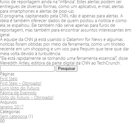
furos de reportagem ainda na “infância”. Estes alertas podem ser
entregues de diversas formas, como um aplicativo, e-mail, alertas
para smartphones e alertas de pop-up.
O programa, capitaneado pela CNN, não é apenas para alertas. A
ideia é também oferecer dados de quem postou a notícia e como
ela se espalhou. Ele também não serve apenas para furos de
reportagem, mas também para encontrar assuntos interessantes em
geral.
A equipe da CNN já está usando o Dataminr for News e algumas
notícias foram obtidas por meio da ferramenta, como um tiroteio
recente em um shopping e um voo para Pequim que teve que dar
meia volta devido à turbulência.
“Ela está rapidamente se tornando uma ferramenta essencial”, disse
Meredith Artley, editora da parte digital da CNN ao TechCrunch.
Páginas
First Step
First Step – Obrigado!
Livro Voto do Futuro
Página de Exemplo
Voto do Futuro – Obrigado!
Arquivos
janeiro 2017
Categorias
Sem categoria
(1)
00