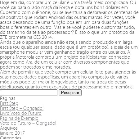
Hoje em dia, comprar um celular é uma tarefa meio complicada. Ou
você cai para o lado maçã da Força e bota uns bons dólares em
Cupertino com o iPhone, ou se aventura a desbravar os centenas de
dispositivos que rodam Android das outras marcas. Por vezes, você
acaba desistindo de uma função boa em um para duas funções
boas diferentes em outro. Mas e se você pudesse customizar tudo,
do tamanho da tela ao processador? É isso o que um protótipo da
ZTE promete na CES 2014.
Ainda que o aparelho ainda não esteja sendo produzido em larga
escala (ou qualquer escala, dado que é um protótipo), a ideia de um
smartphone modular vem ganhando tração entre os usuários. A
própria Motorola comprou um projeto de Kickstarter, conhecido
agora como Ara, de um celular com diversos componentes que
podem ser trocados e melhorados.
Além de permitir que você compre um celular feito para atender às
suas necessidades específicas, um aparelho composto de vários
módulos pode ter maior longevidade, tanto na troca de peças
defeituosas, quanto em expansões de processamento e memória.
Páginas
First Step
First Step – Obrigado!
Livro Voto do Futuro
Página de Exemplo
Voto do Futuro – Obrigado!
Arquivos
janeiro 2017
Categorias