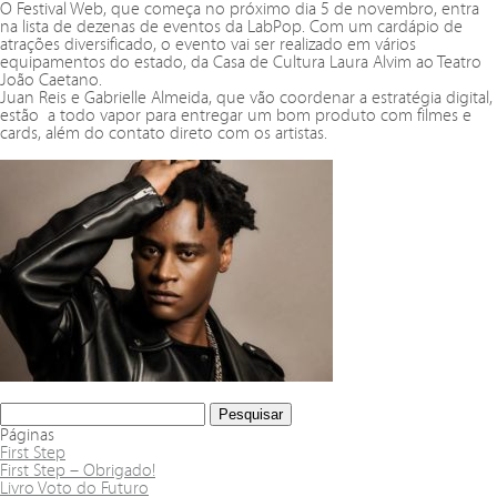
O Festival Web, que começa no próximo dia 5 de novembro, entra
na lista de dezenas de eventos da LabPop. Com um cardápio de
atrações diversificado, o evento vai ser realizado em vários
equipamentos do estado, da Casa de Cultura Laura Alvim ao Teatro
João Caetano.
Juan Reis e Gabrielle Almeida, que vão coordenar a estratégia digital,
estão a todo vapor para entregar um bom produto com filmes e
cards, além do contato direto com os artistas.
Páginas
First Step
First Step – Obrigado!
Livro Voto do Futuro