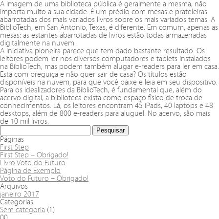
A imagem de uma biblioteca pública é geralmente a mesma, não
importa muito a sua cidade. É um prédio com mesas e prateleiras
abarrotadas dos mais variados livros sobre os mais variados temas. A
BiblioTech, em San Antonio, Texas, é diferente. Em comum, apenas as
mesas: as estantes abarrotadas de livros estão todas armazenadas
digitalmente na nuvem.
A iniciativa pioneira parece que tem dado bastante resultado. Os
leitores podem ler nos diversos computadores e tablets instalados
na BiblioTech, mas podem também alugar e-readers para ler em casa.
Está com preguiça e não quer sair de casa? Os títulos estão
disponíveis na nuvem, para que você baixe e leia em seu dispositivo.
Para os idealizadores da BiblioTech, é fundamental que, além do
acervo digital, a biblioteca exista como espaço físico de troca de
conhecimentos. Lá, os leitores encontram 45 iPads, 40 laptops e 48
desktops, além de 800 e-readers para aluguel. No acervo, são mais
de 10 mil livros.
Páginas
First Step
First Step – Obrigado!
Livro Voto do Futuro
Página de Exemplo
Voto do Futuro – Obrigado!
Arquivos
janeiro 2017
Categorias
Sem categoria
(1)
00