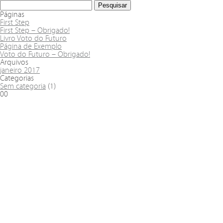
Páginas
First Step
First Step – Obrigado!
Livro Voto do Futuro
Página de Exemplo
Voto do Futuro – Obrigado!
Arquivos
janeiro 2017
Categorias
Sem categoria
(1)
00