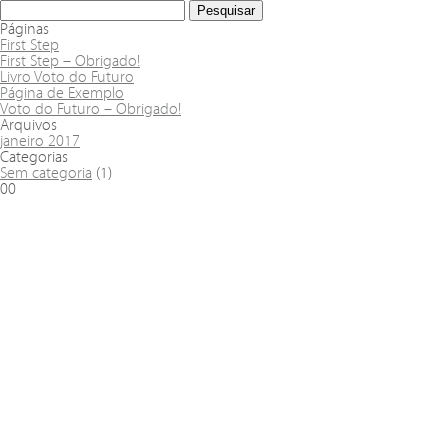
Páginas
First Step
First Step – Obrigado!
Livro Voto do Futuro
Página de Exemplo
Voto do Futuro – Obrigado!
Arquivos
janeiro 2017
Categorias
Sem categoria
(1)
00