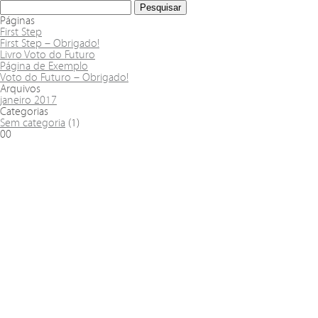
Páginas
First Step
First Step – Obrigado!
Livro Voto do Futuro
Página de Exemplo
Voto do Futuro – Obrigado!
Arquivos
janeiro 2017
Categorias
Sem categoria
(1)
00