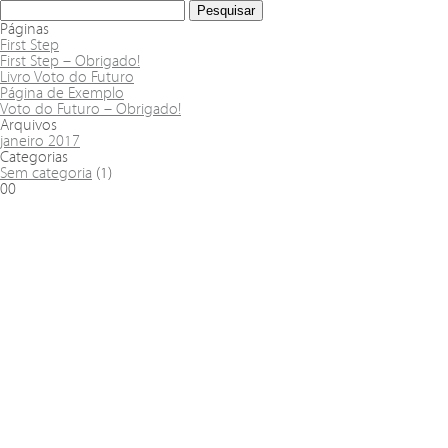
Páginas
First Step
First Step – Obrigado!
Livro Voto do Futuro
Página de Exemplo
Voto do Futuro – Obrigado!
Arquivos
janeiro 2017
Categorias
Sem categoria
(1)
00