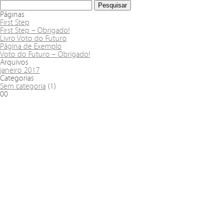
Páginas
First Step
First Step – Obrigado!
Livro Voto do Futuro
Página de Exemplo
Voto do Futuro – Obrigado!
Arquivos
janeiro 2017
Categorias
Sem categoria
(1)
00