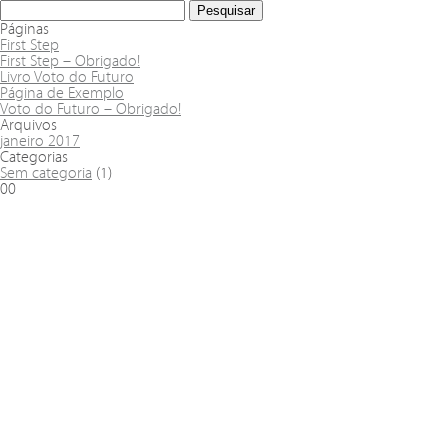
Páginas
First Step
First Step – Obrigado!
Livro Voto do Futuro
Página de Exemplo
Voto do Futuro – Obrigado!
Arquivos
janeiro 2017
Categorias
Sem categoria
(1)
00