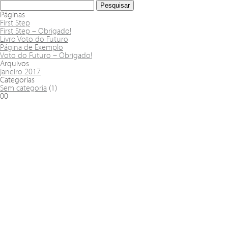
Páginas
First Step
First Step – Obrigado!
Livro Voto do Futuro
Página de Exemplo
Voto do Futuro – Obrigado!
Arquivos
janeiro 2017
Categorias
Sem categoria
(1)
00