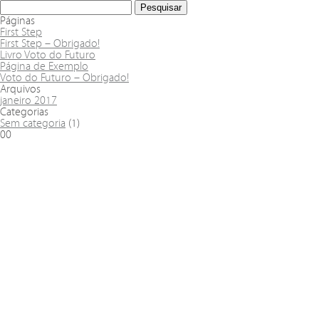
Páginas
First Step
First Step – Obrigado!
Livro Voto do Futuro
Página de Exemplo
Voto do Futuro – Obrigado!
Arquivos
janeiro 2017
Categorias
Sem categoria
(1)
00