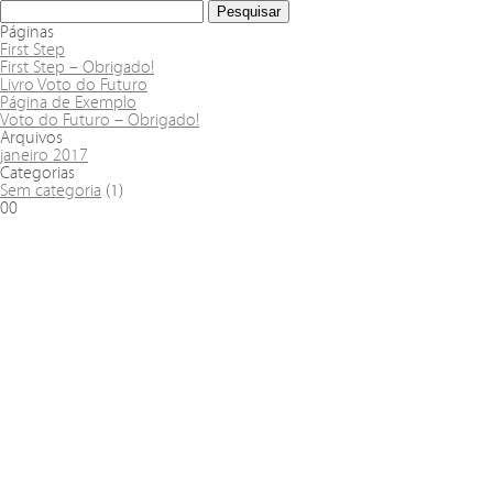
Páginas
First Step
First Step – Obrigado!
Livro Voto do Futuro
Página de Exemplo
Voto do Futuro – Obrigado!
Arquivos
janeiro 2017
Categorias
Sem categoria
(1)
00