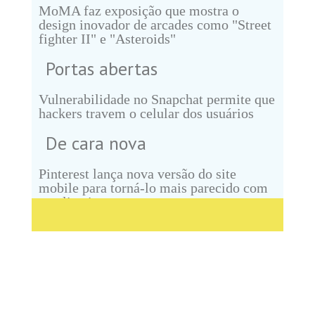
MoMA faz exposição que mostra o
design inovador de arcades como "Street
fighter II" e "Asteroids"
Portas abertas
Vulnerabilidade no Snapchat permite que
hackers travem o celular dos usuários
De cara nova
Pinterest lança nova versão do site
mobile para torná-lo mais parecido com
o aplicativo
Sob nova direção
Microsoft anuncia novo CEO, Satya
Nadella, e diz que Bill Gates vai atuar
mais na empresa